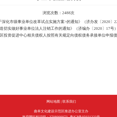
浏览次数：
2488
次
深化市级事业单位改革试点实施方案>的通知》（济办发〔2020〕
造切实做好事业单位法人注销工作的通知》（济编办〔2020〕17
区投资促进中心相关债权人按照有关规定向债权债务承接单位申报
网站地图
|
联系我们
曲阜文化建设示范区推进办公室主办
政府网站标识码：3708000073
鲁ICP备05021223号