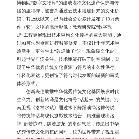
博物院“数字文物库”的建成堪称文化遗产保护与传
播的里程碑，被誉为通过云技术搭建起来的文化桥
梁，其上线以来，已向社会公众累计发布了10万余
件（套）文物的高清影像；敦煌研究院“数字敦
煌”工程更展现出技术重构文化传播的巨大潜能，通
过AI算法对壁画进行智能修复，不仅让千年艺术重
焕新生，更催生出“敦煌仙子”这一现象级文化IP，
引起世界广泛关注。技术赋能打破了时空限制，实
现了中华优秀传统文化资源与符号的永久性保存、
年轻化表达，更创造了符合时代发展的崭新的审美
体验形式。
创新表达助推中华优秀传统文化基因焕发时代
生命力。创新转译是文化符号“活起来”的关键。河
南卫视《洛神水赋》通过水下舞蹈演绎洛神传说，
将传统神话与现代摄影技术结合，精准呈现出洛
神“翩若惊鸿，婉若游龙”的卓然气质，传递出中华
优秀传统文化内核的同时，也为世界带来了视觉震