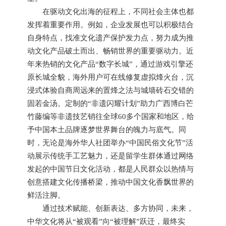
在驱动文化出海的征程上，不同社会主体也都
发挥着重要作用。例如，企业发展也可以积极结合
自身特点，找准文化遗产保护发力点，努力成为推
动文化产品破土而出、畅销世界的重要驱动力。近
年来热销的文化产品“数字长城”，通过游戏引擎还
原长城全貌，海外用户可在线修复虚拟烽火台，沉
浸式体验自商周远来的置烽之法与城墙砖石交错的
固若金汤。定制的“非遗闪耀计划”助力广西博白芒
竹藤编等非遗技艺销往全球60多个国家和地区，给
予中国本土品牌逐梦世界舞台的魄力与底气。同
时，无论是海外华人社团举办“中国民俗文化节”活
动展示传统手工艺魅力，还是留学生群体通过网络
发起的中国节日文化活动，都是人民群众以热情与
创意搭建文化传播桥梁，推动中国文化香飘世界的
鲜活注脚。
通过技术赋能、创新表达、多方协同，未来，
中华文化将从“被观看”向“被理解”跃迁，最终实