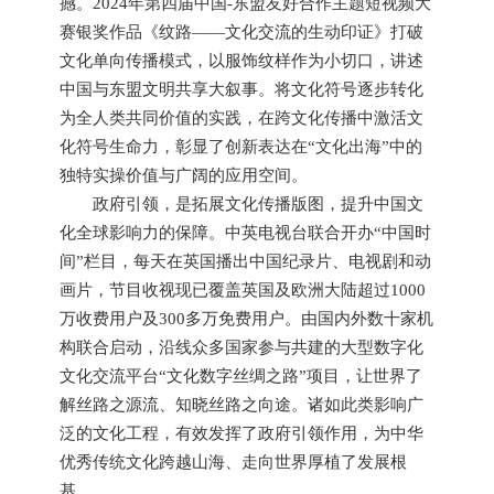
撼。2024年第四届中国-东盟友好合作主题短视频大
赛银奖作品《纹路——文化交流的生动印证》打破
文化单向传播模式，以服饰纹样作为小切口，讲述
中国与东盟文明共享大叙事。将文化符号逐步转化
为全人类共同价值的实践，在跨文化传播中激活文
化符号生命力，彰显了创新表达在“文化出海”中的
独特实操价值与广阔的应用空间。
政府引领，是拓展文化传播版图，提升中国文
化全球影响力的保障。中英电视台联合开办“中国时
间”栏目，每天在英国播出中国纪录片、电视剧和动
画片，节目收视现已覆盖英国及欧洲大陆超过1000
万收费用户及300多万免费用户。由国内外数十家机
构联合启动，沿线众多国家参与共建的大型数字化
文化交流平台“文化数字丝绸之路”项目，让世界了
解丝路之源流、知晓丝路之向途。诸如此类影响广
泛的文化工程，有效发挥了政府引领作用，为中华
优秀传统文化跨越山海、走向世界厚植了发展根
基。