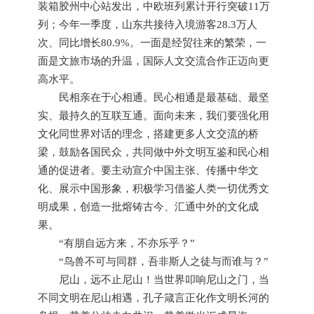
装箱胶州中心站发出，中欧班列累计开行突破11万
列；今年一季度，山东共接待入境游客28.3万人
次、同比增长80.9%。一面是经贸往来的繁荣，一
面是文旅市场的升温，国际人文交流合作正迈向更
高水平。
民相亲在于心相通。民心相通是最基础、最坚
实、最持久的互联互通。面向未来，我们要强化用
文化同世界对话的理念，搭建更多人文交流的桥
梁，鼓励各国民众，共同做中外文明互鉴和民心相
通的促进者。要主动宣介中国主张、传播中华文
化、展示中国形象，积极学习借鉴人类一切优秀文
明成果，创造一批熔铸古今、汇通中外的文化成
果。
“有朋自远方来，不亦乐乎？”
“鸟兽不可与同群，吾非斯人之徒与而谁与？”
尼山，远不止尼山！当世界叩响尼山之门，当
不同文明在尼山相遇，孔子箴言正化作文明长河的