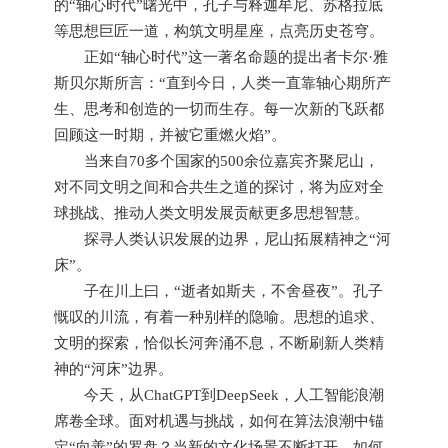
的“轴心时代”曙光中，孔子与释迦牟尼、苏格拉底
等思想巨匠一道，构筑文明星座，点亮历史苍穹。
正如“轴心时代”这一著名命题的提出者卡尔·雅
斯贝尔斯所言：“直到今日，人类一直靠轴心期所产
生、思考和创造的一切而生存。每一次新的飞跃都
回顾这一时期，并被它重燃火焰”。
当来自70多个国家的500余位嘉宾齐聚尼山，
对不同文明之间和合共生之道的探讨，将为应对全
球挑战、推动人类文明发展贡献更多思想智慧。
探寻人类认识发展的边界，尼山拓展精神之“河
床”。
子在川上曰，“逝者如斯夫，不舍昼夜”。孔子
慨叹的川流，有着一种别样的隐喻。思想的追求、
文明的探索，恰似长河奔涌不息，不断刷新人类精
神的“河床”边界。
今天，从ChatGPT到DeepSeek，人工智能浪潮
席卷全球。面对机遇与挑战，如何在算法浪潮中锚
定“向善”的罗盘？当新的文化场景不断打开，如何