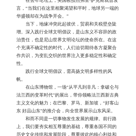
在去年论坛上，美国教授杰弗里·萨克斯就曾发
言，“当我们在这里相聚渴望和平时，地球另一端的
华盛顿却在为战争开会。”
当下，地缘冲突此起彼伏，贸易和关税壁垒陡
增。深入践行全球文明倡议，是山东义不容辞的政
治责任，也是尼山世界文明论坛的使命所在。在这
个充满不确定性的时代，人们迫切期待各方凝聚合
作共识，为变乱交织的世界注入更多稳定性和确定
性。
践行全球文明倡议，需高扬文明多样性的风
帆。
在山东博物馆，一场“从平凡到非凡：拿破仑与
法兰西的变革时代”的展出，带你领略法兰西新古典
主义文化的魅力；在巴黎、罗马、新加坡，“好客山
东 好品山东”的推介会，向全世界展示山东风采。
和而不同是一切事物发生发展的规律。前行路
上，我们要夯实相互尊重的基础，尊重各国不同的
历史文化传统和发展阶段，尊重彼此的核心利益和