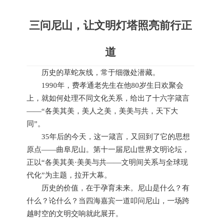
三问尼山，让文明灯塔照亮前行正
道
历史的草蛇灰线，常于细微处潜藏。
1990年，费孝通老先生在他80岁生日欢聚会
上，就如何处理不同文化关系，给出了十六字箴言
——“各美其美，美人之美，美美与共，天下大
同”。
35年后的今天，这一箴言，又回到了它的思想
原点——曲阜尼山。第十一届尼山世界文明论坛，
正以“各美其美·美美与共——文明间关系与全球现
代化”为主题，拉开大幕。
历史的价值，在于孕育未来。尼山是什么？有
什么？论什么？当四海嘉宾一道叩问尼山，一场跨
越时空的文明交响就此展开。