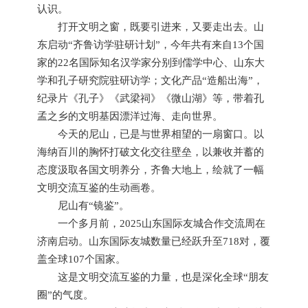
认识。
打开文明之窗，既要引进来，又要走出去。山
东启动“齐鲁访学驻研计划”，今年共有来自13个国
家的22名国际知名汉学家分别到儒学中心、山东大
学和孔子研究院驻研访学；文化产品“造船出海”，
纪录片《孔子》《武梁祠》《微山湖》等，带着孔
孟之乡的文明基因漂洋过海、走向世界。
今天的尼山，已是与世界相望的一扇窗口。以
海纳百川的胸怀打破文化交往壁垒，以兼收并蓄的
态度汲取各国文明养分，齐鲁大地上，绘就了一幅
文明交流互鉴的生动画卷。
尼山有“镜鉴”。
一个多月前，2025山东国际友城合作交流周在
济南启动。山东国际友城数量已经跃升至718对，覆
盖全球107个国家。
这是文明交流互鉴的力量，也是深化全球“朋友
圈”的气度。