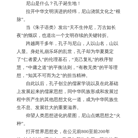
尼山是什么？孔子诞生地！
拉开中华文明演进的经纬，尼山浇筑文化之“根
脉”。
当《朱子语类》发出“天不生仲尼，万古如长
夜”的慨叹，也道出一个文明存续的关键转折。
跨越两千多年，孔子与尼山，人以山名，山以
人显。身处礼崩乐坏的乱世，孔子却为华夏奠定
了“仁者爱人”的伦理基石，“克己复礼”的秩序智
慧，“中庸之道”的平衡法则，“有教无类”的平等理
想，“知其不可而为之”的担当精神。
自此以后，孔子创立的儒家学说以及在此基础
上发展起来的儒家思想，同中华民族形成和发展过
程中所产生的其他思想文化一道，成为中华民族生
生不息、发展壮大的重要滋养。
仰望人类思想进化的星图，尼山点燃思想之“火
种”。
打开世界思想史，在公元前800至前200年