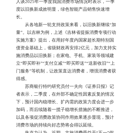
人谈2025年一季度我国消费市场情况时表示，一季
度以旧换新成效明显，绿色智能产品销售快速增
长。
从各地新一轮支持政策来看，以旧换新继续“加
量”。以吉林为例，上述《吉林省提振消费专项行动
实施方案》提出，在用好年度内国家超长期特别国
债资金基础上，省级财政再安排2亿元，加力支持实
施消费品以旧换新；在家电、手机、家装等领域建
立“即买即补”“支付立减”“即买即送”“送新收旧”“上
门服务”等机制，让政策直达消费者，增强消费者获
得感。
苏商银行特约研究员付一夫向《证券日报》记
者表示，二季度，在外部不确定性因素反复的情况
下，预计国内稳增长、扩内需的政策力度会进一步
加码，而后续随着一揽子稳增长措施的不断推进，
以及各项促消费政策协同作用效果逐步显现，预计
消费市场的持续向好态势将会得以延续。
朱克力认为，近期，文旅消费受益于“五一”假