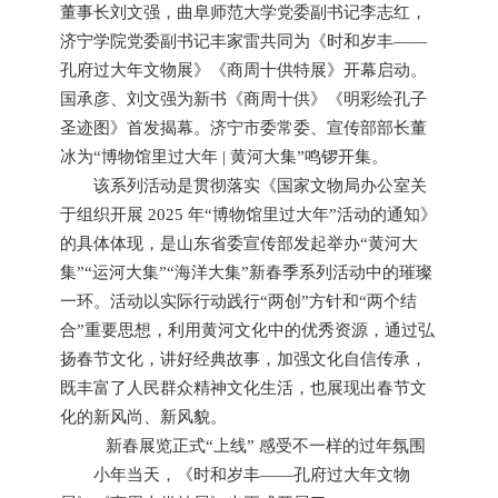
董事长刘文强，曲阜师范大学党委副书记李志红，
济宁学院党委副书记丰家雷共同为《时和岁丰——
孔府过大年文物展》《商周十供特展》开幕启动。
国承彦、刘文强为新书《商周十供》《明彩绘孔子
圣迹图》首发揭幕。济宁市委常委、宣传部部长董
冰为“博物馆里过大年 | 黄河大集”鸣锣开集。
该系列活动是贯彻落实《国家文物局办公室关
于组织开展 2025 年“博物馆里过大年”活动的通知》
的具体体现，是山东省委宣传部发起举办“黄河大
集”“运河大集”“海洋大集”新春季系列活动中的璀璨
一环。活动以实际行动践行“两创”方针和“两个结
合”重要思想，利用黄河文化中的优秀资源，通过弘
扬春节文化，讲好经典故事，加强文化自信传承，
既丰富了人民群众精神文化生活，也展现出春节文
化的新风尚、新风貌。
新春展览正式“上线” 感受不一样的过年氛围
小年当天，《时和岁丰——孔府过大年文物