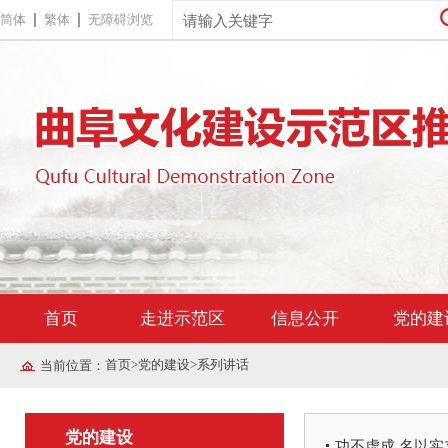
简体
繁体
无障碍浏览
首页
走进示范区
信息公开
党的建
首页
>
党的建设
>
系列讲话
当前位置：
党的建设
功不虚成 名以实