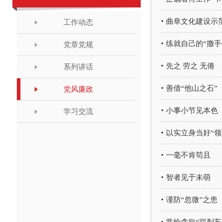
曲阜文化建设示范
工作动态
练就自己的“撒手
党章党规
先之 劳之 无倦
系列讲话
善借“他山之石”
党风廉政
小事小节见本色
学习交流
以实立身当好“领
一毫不肯苟且
智者见于未萌
谨防“忽微”之患